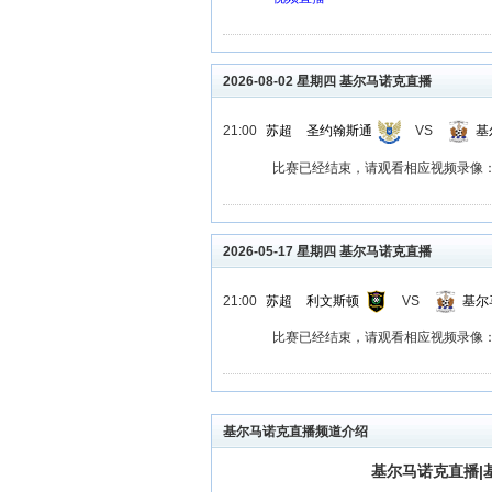
2026-08-02 星期四 基尔马诺克直播
21:00
苏超
圣约翰斯通
VS
基
比赛已经结束，请观看相应视频录像
2026-05-17 星期四 基尔马诺克直播
21:00
苏超
利文斯顿
VS
基尔
比赛已经结束，请观看相应视频录像
基尔马诺克直播频道介绍
基尔马诺克直播|