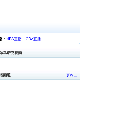
播
：
NBA直播
CBA直播
尔马诺克视频
播频道
更多...