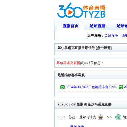
直播首页
足球直播
足球
足球直播
：
英超直播
西
基尔马诺克直播常用信号 [点击展开]
基尔马诺克直播
频道相关信息：
最近推荐赛事导航
2024年08月02日色格拉布鲁日VS
2
基尔马诺克
2026-08-09 星期四 基尔马诺克直播
20:30
苏超
基尔马诺克
VS
凯
视频直播