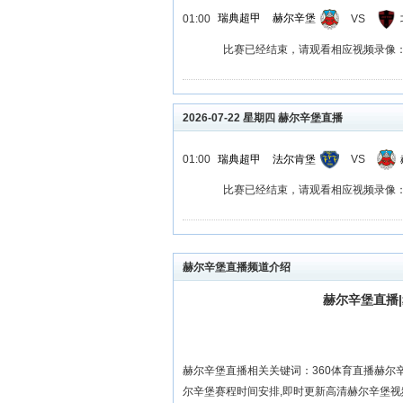
01:00
瑞典超甲
赫尔辛堡
VS
比赛已经结束，请观看相应视频录像
2026-07-22 星期四 赫尔辛堡直播
01:00
瑞典超甲
法尔肯堡
VS
比赛已经结束，请观看相应视频录像
赫尔辛堡直播频道介绍
赫尔辛堡直播
赫尔辛堡直播相关关键词：360体育直播赫尔
尔辛堡赛程时间安排,即时更新高清赫尔辛堡视