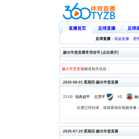
直播首页
足球直播
足球
足球直播
：
英超直播
西
赫尔辛堡直播常用信号 [点击展开]
赫尔辛堡直播
频道相关信息：
2026-08-01 星期四 赫尔辛堡直播
23:00
瑞典超甲
北雪平
VS
赫
比赛已经结束，请观看相应视频录像
2026-07-29 星期四 赫尔辛堡直播