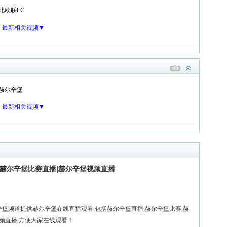
北欧联FC
：
最新相关视频▼
赫尔辛堡
：
最新相关视频▼
|赫尔辛堡比赛直播|赫尔辛堡视频直播
辛堡频道提供赫尔辛堡在线直播观看,包括赫尔辛堡直播,赫尔辛堡比赛,赫
频直播,方便大家在线观看！