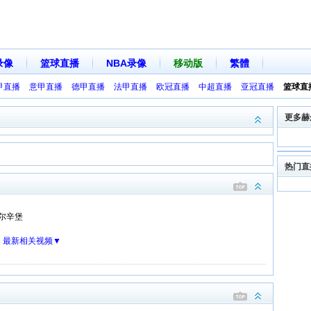
录像
篮球直播
NBA录像
移动版
繁體
甲直播
意甲直播
德甲直播
法甲直播
欧冠直播
中超直播
亚冠直播
篮球直
更多赫
热门直
尔辛堡
：
最新相关视频▼