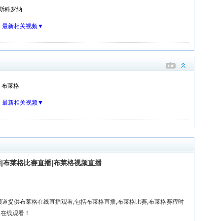
斯科罗纳
：
最新相关视频▼
布莱格
：
最新相关视频▼
|布莱格比赛直播|布莱格视频直播
频道提供布莱格在线直播观看,包括布莱格直播,布莱格比赛,布莱格赛程时
家在线观看！