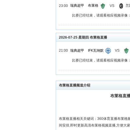
23:00
瑞典超甲
布莱格
VS
兰
比赛已经结束，请观看相应视频录像
2026-07-25 星期四 布莱格直播
21:00
瑞典超甲
IFK瓦纳默
VS
比赛已经结束，请观看相应视频录像
布莱格直播频道介绍
布莱格直播
布莱格直播相关关键词：360体育直播布莱格
间安排,即时更新高清布莱格视频直播,方便大