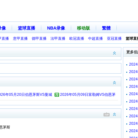
录像
篮球直播
NBA录像
移动版
繁體
甲直播
意甲直播
德甲直播
法甲直播
欧冠直播
中超直播
亚冠直播
篮球直
更多伯
202
场录
202
全场
202
录像
202
录像
202
026年05月20日伯恩茅斯VS曼城
2026年05月09日富勒姆VS伯恩茅
场录
202
斯
斯 
202
录像
202
全场
202
恩茅斯
场录
202
场录