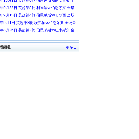
4年10月1日 英超第6轮 伯恩茅斯vs南安普顿 全
像回放
4年9月22日 英超第5轮 利物浦vs伯恩茅斯 全场
回放
4年9月15日 英超第4轮 伯恩茅斯vs切尔西 全场
回放
4年9月1日 英超第3轮 埃弗顿vs伯恩茅斯 全场录
放
4年8月26日 英超第2轮 伯恩茅斯vs纽卡斯尔 全
像回放
播频道
更多...