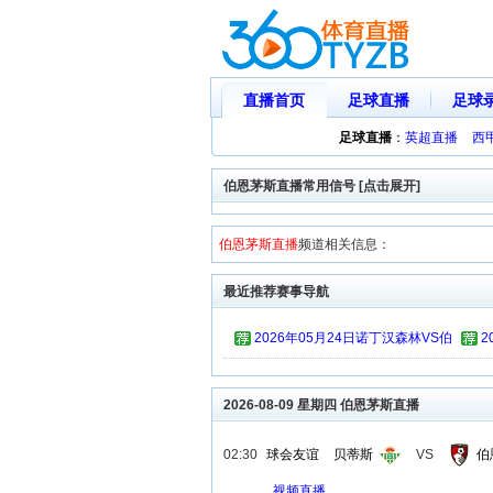
直播首页
足球直播
足球
足球直播
：
英超直播
西
伯恩茅斯直播常用信号 [点击展开]
伯恩茅斯直播
频道相关信息：
最近推荐赛事导航
2026年05月24日诺丁汉森林VS伯
2
恩茅斯
2026-08-09 星期四 伯恩茅斯直播
02:30
球会友谊
贝蒂斯
VS
伯
视频直播